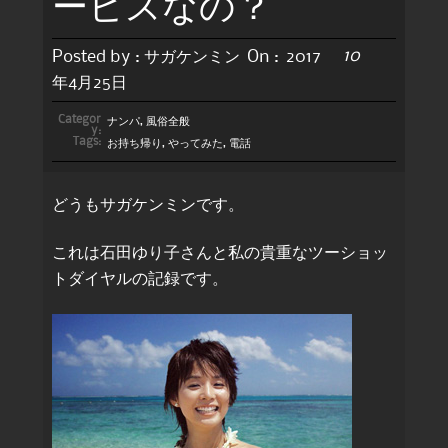
ービスなの？
10
Posted by :
サガケンミン
On :
2017
年4月25日
Categor
ナンパ
,
風俗全般
y:
Tags:
お持ち帰り
,
やってみた
,
電話
どうもサガケンミンです。
これは石田ゆり子さんと私の貴重なツーショッ
トダイヤルの記録です。