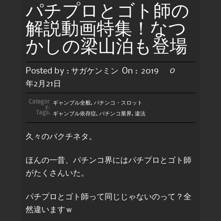
パチプロとゴト師の
解説動画特集！なつ
かしの梁山泊も登場
0
Posted by :
サガケンミン
On :
2019
年2月21日
Categor
ギャンブル全般
,
パチンコ・スロット
y:
Tags:
ギャンブル依存症
,
パチンコ業界
,
違法
久々のバクチネタ。
ほんの一昔、パチンコ界にはパチプロとゴト師
がたくさんいた。
パチプロとゴト師って同じじゃないのって？全
然違いますｗ